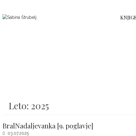
KNJIG
Leto: 2025
BralNadaljevanka [9. poglavje]
03.07.2025