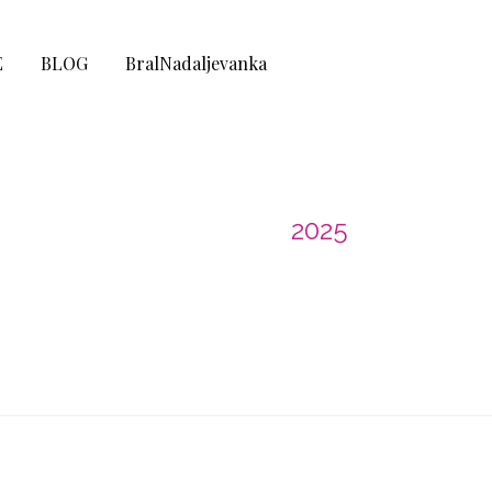
E
BLOG
BralNadaljevanka
Leto: 2025
Domov
2025