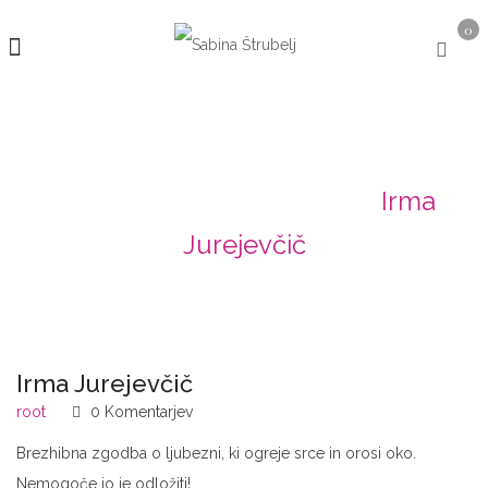
0
Irma Jurejevčič
Domov
Pričevanje
Irma
Jurejevčič
Irma Jurejevčič
root
0 Komentarjev
Brezhibna zgodba o ljubezni, ki ogreje srce in orosi oko.
Nemogoče jo je odložiti!